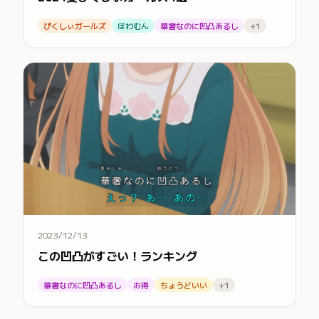
ぴくしぃガールズ
ほわむん
華奢なのに凹凸あるし
+1
2023/12/13
この凹凸がすごい！ランキング
華奢なのに凹凸あるし
お得
ちょうどいい
+1