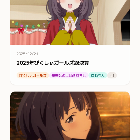
2025/12/21
2025年ぴくしぃガールズ総決算
ぴくしぃガールズ
華奢なのに凹凸あるし
ほわむん
+1