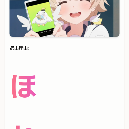
選出理由:
ほ