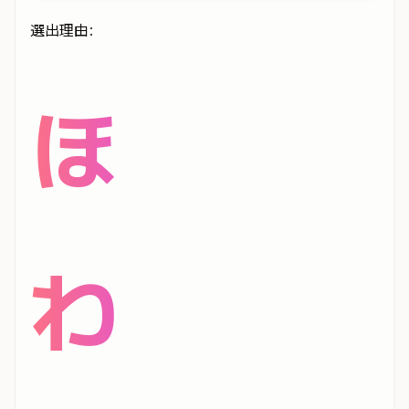
選出理由:
ほ
わ