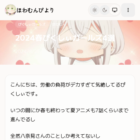
メインコンテンツへスキップ
ほわむんびより
ぴくしぃガールズ
ほわむん
2024春ぴくしぃガールズ4選
2024/8/25
こんにちは、労働の負荷がデカすぎて気絶してるぴ
くしぃです。
いつの間にか春も終わって夏アニメも7話くらいまで
進んでるし
全然八奈見さんのことしか考えてないし