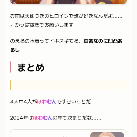
お前は天使つきのヒロインで誰が好きなんだよ……
←かっぱ抜きでお願いします
のえるの水着ってイキスギてる、
華奢なのに凹凸あ
るし
まとめ
4人中4人が
ほわむん
ですごいことだ
2024年は
ほわむん
の年で決まりだな……